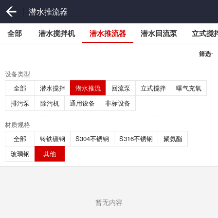
潜水推流器
全部
潜水搅拌机
潜水推流器
潜水回流泵
立式搅
-
筛选
设备类型
全部
潜水搅拌
潜水推流
回流泵
立式搅拌
曝气充氧
排污泵
除污机
通用设备
非标设备
材质规格
全部
铸铁碳钢
S304不锈钢
S316不锈钢
聚氨酯
玻璃钢
其他
暂无内容