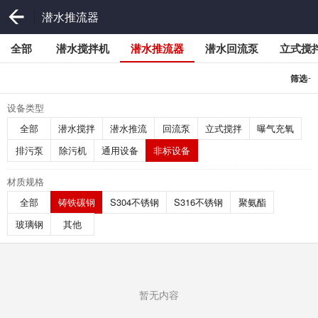
潜水推流器
全部
潜水搅拌机
潜水推流器
潜水回流泵
立式搅
-
筛选
设备类型
全部
潜水搅拌
潜水推流
回流泵
立式搅拌
曝气充氧
排污泵
除污机
通用设备
非标设备
材质规格
全部
铸铁碳钢
S304不锈钢
S316不锈钢
聚氨酯
玻璃钢
其他
暂无内容