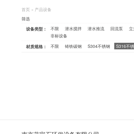
首页
产品设备
>
筛选
不限
潜水搅拌
潜水推流
回流泵
立
设备类型：
非标设备
不限
铸铁碳钢
S304不锈钢
S316不
材质规格：