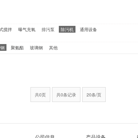
式搅拌
曝气充氧
排污泵
除污机
通用设备
锈钢
聚氨酯
玻璃钢
其他
共0页
共0条记录
20条/页
公司信息
产品设备