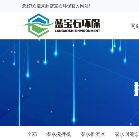
您好!欢迎来到
蓝宝石环保
官方网站!
网
全部
潜水搅拌机
潜水推流器
潜水回流