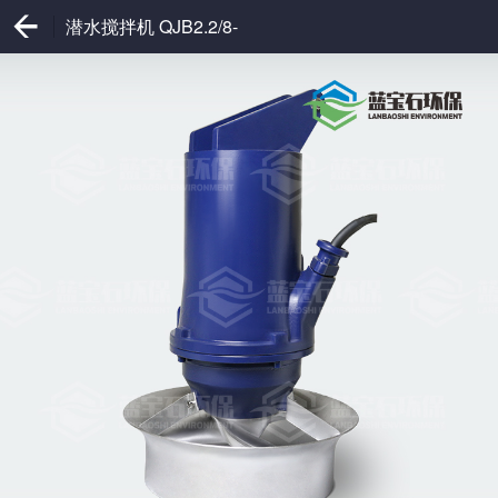
潜水搅拌机 QJB2.2/8-
320/3-740C