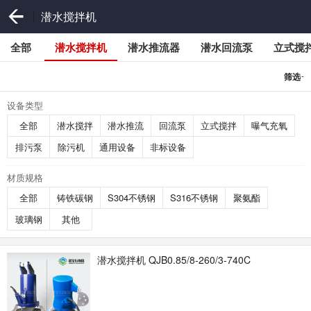
潜水搅拌机
全部
潜水搅拌机
潜水推流器
潜水回流泵
立式搅
-
筛选
设备类型
全部
潜水搅拌
潜水推流
回流泵
立式搅拌
曝气充氧
排污泵
除污机
通用设备
非标设备
材质规格
全部
铸铁碳钢
S304不锈钢
S316不锈钢
聚氨酯
玻璃钢
其他
潜水搅拌机 QJB0.85/8-260/3-740C