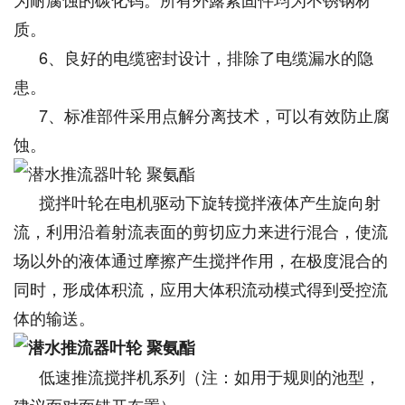
质。
6、良好的电缆密封设计，排除了电缆漏水的隐
患。
7、标准部件采用点解分离技术，可以有效防止腐
蚀。
搅拌叶轮在电机驱动下旋转搅拌液体产生旋向射
流，利用沿着射流表面的剪切应力来进行混合，使流
场以外的液体通过摩擦产生搅拌作用，在极度混合的
同时，形成体积流，应用大体积流动模式得到受控流
体的输送。
低速推流搅拌机系列（注：如用于规则的池型，