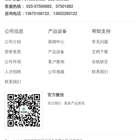
客服热线： 025-57500882、57501882
咨询电话：13675168122、13852295122
公司信息
产品设备
帮助支持
公司介绍
新闻中心
常见问题
荣誉资质
产品设备
文档下载
公司环境
客户案例
在线留言
人才招聘
公司视频
联系我们
联系我们
官方微信
关注我们 · 更多产品资讯