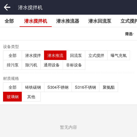
潜水搅拌机
全部
潜水搅拌机
潜水推流器
潜水回流泵
立式搅
-
筛选
设备类型
全部
潜水搅拌
潜水推流
回流泵
立式搅拌
曝气充氧
排污泵
除污机
通用设备
非标设备
材质规格
全部
铸铁碳钢
S304不锈钢
S316不锈钢
聚氨酯
玻璃钢
其他
暂无内容