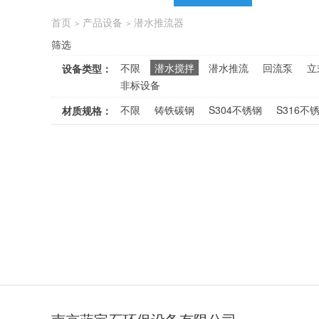
首页
产品设备
潜水推流器
>
>
筛选
不限
潜水搅拌
潜水推流
回流泵
立
设备类型：
非标设备
不限
铸铁碳钢
S304不锈钢
S316不
材质规格：