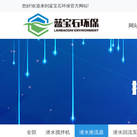
您好!欢迎来到
蓝宝石环保
官方网站!
网
全部
潜水搅拌机
潜水推流器
潜水回流