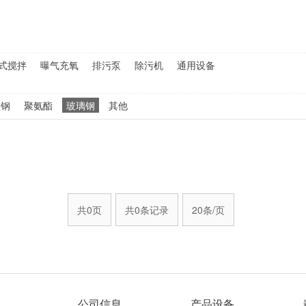
式搅拌
曝气充氧
排污泵
除污机
通用设备
锈钢
聚氨酯
玻璃钢
其他
共0页
共0条记录
20条/页
公司信息
产品设备