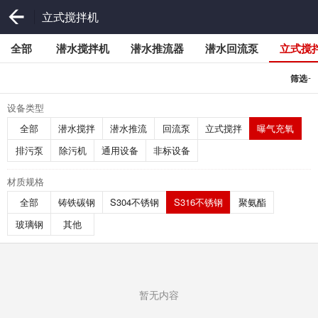
立式搅拌机
全部
潜水搅拌机
潜水推流器
潜水回流泵
立式搅
-
筛选
设备类型
全部
潜水搅拌
潜水推流
回流泵
立式搅拌
曝气充氧
排污泵
除污机
通用设备
非标设备
材质规格
全部
铸铁碳钢
S304不锈钢
S316不锈钢
聚氨酯
玻璃钢
其他
暂无内容