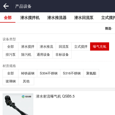
产品设备
全部
潜水搅拌机
潜水推流器
潜水回流泵
立式搅
-
筛选
设备类型
全部
潜水搅拌
潜水推流
回流泵
立式搅拌
曝气充氧
排污泵
除污机
通用设备
非标设备
材质规格
全部
铸铁碳钢
S304不锈钢
S316不锈钢
聚氨酯
玻璃钢
其他
潜水射流曝气机 QSB5.5