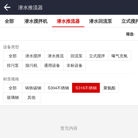
潜水推流器
全部
潜水搅拌机
潜水推流器
潜水回流泵
立式搅
-
筛选
设备类型
全部
潜水搅拌
潜水推流
回流泵
立式搅拌
曝气充氧
排污泵
除污机
通用设备
非标设备
材质规格
全部
铸铁碳钢
S304不锈钢
S316不锈钢
聚氨酯
玻璃钢
其他
暂无内容