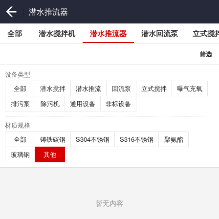
潜水推流器
全部
潜水搅拌机
潜水推流器
潜水回流泵
立式搅
-
筛选
设备类型
全部
潜水搅拌
潜水推流
回流泵
立式搅拌
曝气充氧
排污泵
除污机
通用设备
非标设备
材质规格
全部
铸铁碳钢
S304不锈钢
S316不锈钢
聚氨酯
玻璃钢
其他
暂无内容