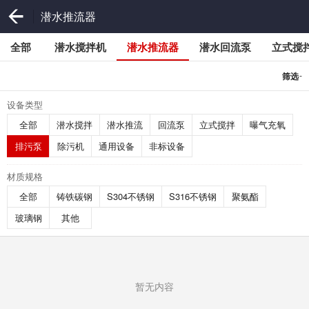
潜水推流器
全部
潜水搅拌机
潜水推流器
潜水回流泵
立式搅
-
筛选
设备类型
全部
潜水搅拌
潜水推流
回流泵
立式搅拌
曝气充氧
排污泵
除污机
通用设备
非标设备
材质规格
全部
铸铁碳钢
S304不锈钢
S316不锈钢
聚氨酯
玻璃钢
其他
暂无内容