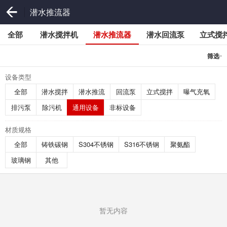
潜水推流器
全部
潜水搅拌机
潜水推流器
潜水回流泵
立式搅
-
筛选
设备类型
全部
潜水搅拌
潜水推流
回流泵
立式搅拌
曝气充氧
排污泵
除污机
通用设备
非标设备
材质规格
全部
铸铁碳钢
S304不锈钢
S316不锈钢
聚氨酯
玻璃钢
其他
暂无内容