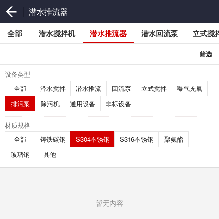
潜水推流器
全部
潜水搅拌机
潜水推流器
潜水回流泵
立式搅
-
筛选
设备类型
全部
潜水搅拌
潜水推流
回流泵
立式搅拌
曝气充氧
排污泵
除污机
通用设备
非标设备
材质规格
全部
铸铁碳钢
S304不锈钢
S316不锈钢
聚氨酯
玻璃钢
其他
暂无内容