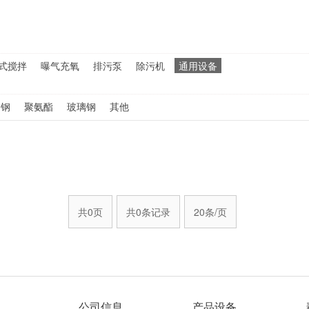
式搅拌
曝气充氧
排污泵
除污机
通用设备
锈钢
聚氨酯
玻璃钢
其他
共0页
共0条记录
20条/页
公司信息
产品设备