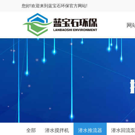
您好!欢迎来到
蓝宝石环保
官方网站!
网
全部
潜水搅拌机
潜水推流器
潜水回流