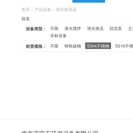
首页
产品设备
潜水推流器
>
>
筛选
不限
潜水搅拌
潜水推流
回流泵
立
设备类型：
非标设备
不限
铸铁碳钢
S304不锈钢
S316不
材质规格：